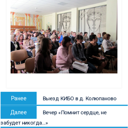
Навигация
Предыдущая
Ранее
Выезд КИБО в д. Колюпаново
по
запись:
Следующая
записям
Далее
Вечер «Помнит сердце, не
запись:
забудет никогда…»