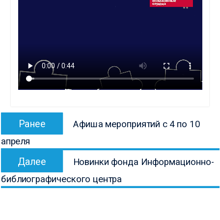
Навигация
Предыдущая
Ранее
Афиша мероприятий с 4 по 10
по
запись:
апреля
записям
Следующая
Далее
Новинки фонда Информационно-
запись:
библиографического центра