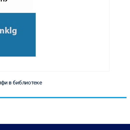
ая
лфи в библиотеке