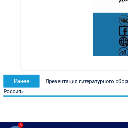
Навигация
Предыдущая
Ранее
Презентация литературного сбор
по
запись:
Россия»
записям