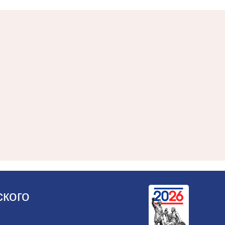
ского