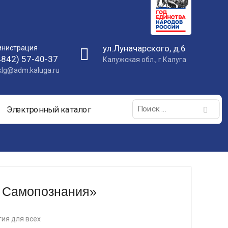
ул.Луначарского, д.6
нистрация
4842) 57-40-37
Калужская обл., г.Калуга
nklg@adm.kaluga.ru
Поиск:
Электронный каталог
ь Самопознания»
гия для всех