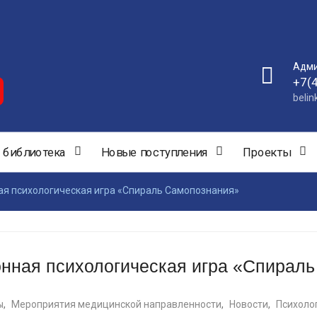
Адми
+7(
beli
 библиотека
Новые поступления
Проекты
я психологическая игра «Спираль Самопознания»
нная психологическая игра «Спирал
ы
,
Мероприятия медицинской направленности
,
Новости
,
Психоло