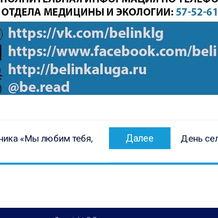
Следующ
Далее
ника «Мы любим тебя,
День се
запись: