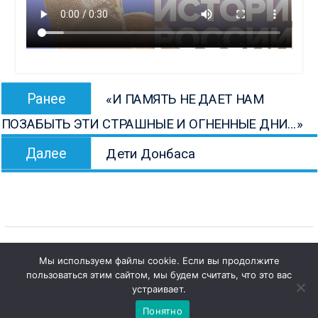
Навигация
Предыдущая
Ранее
«И ПАМЯТЬ НЕ ДАЕТ НАМ
по
запись:
ПОЗАБЫТЬ ЭТИ СТРАШНЫЕ И ОГНЕННЫЕ ДНИ…»
записям
Следующая
Далее
Дети Донбаса
запись:
Мы используем файлы cookie. Если вы продолжите
пользоваться этим сайтом, мы будем считать, что это вас
1
Copyright © Все права защищены.
Чат с 

устраивает.
КОНБ им. В.Г. Белинского
администратором
Понятно