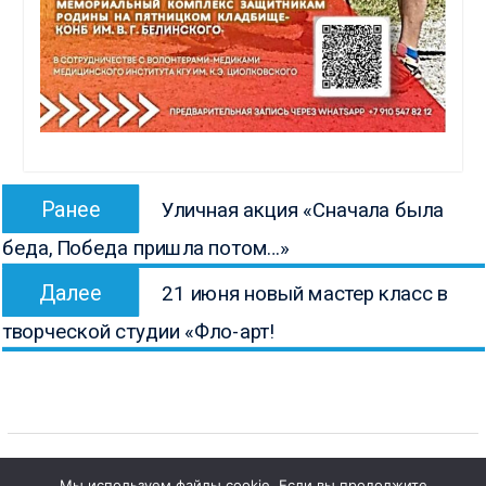
Навигация
Предыдущая
Ранее
Уличная акция «Сначала была
по
запись:
беда, Победа пришла потом…»
записям
Следующая
Далее
21 июня новый мастер класс в
запись:
творческой студии «Фло-арт!
Мы используем файлы cookie. Если вы продолжите