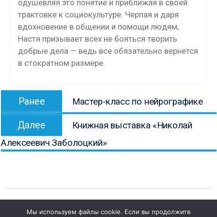
одушевляя это понятие и приближая в своей
трактовке к социокультуре. Черпая и даря
вдохновение в общении и помощи людям,
Настя призывает всех не бояться творить
добрые дела — ведь все обязательно вернется
в стократном размере.
Навигация
Предыдущая
Ранее
Мастер-класс по нейрографике
по
запись:
Следующая
записям
Далее
Книжная выставка «Николай
запись:
Алексеевич Заболоцкий»
Мы используем файлы cookie. Если вы продолжите