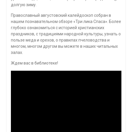
долгую зиму.
Православный августовский калейдоскоп собран в
нашем познавательном обзоре «Три лика Спаса». Более
глубоко ознакомиться с историей христианских
праздников, с традициями народной культуры, узнать о
пользе меда и орехов, о правилах пчеловодства и
многом, многом другом вы можете в наших читальных
залах.
Ждем вас в библиотеке!