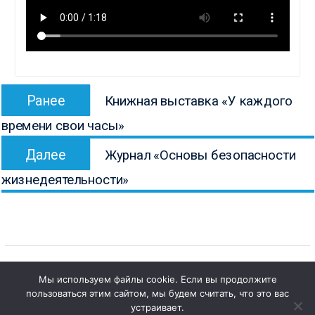
Навигация
Предыдущая
Ранее
Книжная выставка «У каждого
по
запись:
времени свои часы»
записям
Следующая
Далее
Журнал «Основы безопасности
запись:
жизнедеятельности»
Мы используем файлы cookie. Если вы продолжите
пользоваться этим сайтом, мы будем считать, что это вас
1
Copyright © Все права защищены.
Чат с 

устраивает.