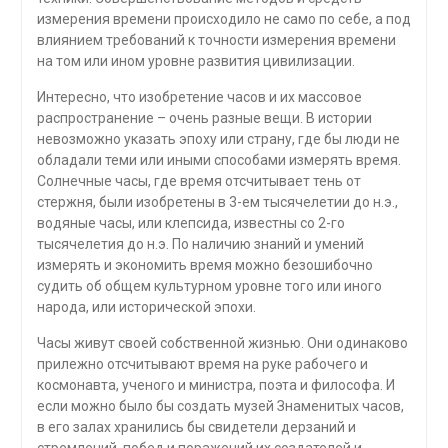
измерения времени происходило не само по себе, а под
влиянием требований к точности измерения времени
на том или ином уровне развития цивилизации.
Интересно, что изобретение часов и их массовое
распространение – очень разные вещи. В истории
невозможно указать эпоху или страну, где бы люди не
обладали теми или иными способами измерять время.
Солнечные часы, где время отсчитывает тень от
стержня, были изобретены в 3-ем тысячелетии до н.э.,
водяные часы, или клепсида, известны со 2-го
тысячелетия до н.э. По наличию знаний и умений
измерять и экономить время можно безошибочно
судить об общем культурном уровне того или иного
народа, или исторической эпохи.
Часы живут своей собственной жизнью. Они одинаково
прилежно отсчитывают время на руке рабочего и
космонавта, ученого и министра, поэта и философа. И
если можно было бы создать музей Знаменитых часов,
в его залах хранились бы свидетели дерзаний и
стремлений, побед и поражений их создателей и