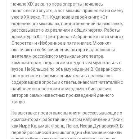
начале XIX века, то пора оперетты началась
полстолетия спустя, а вот мюзикл пришел ей на смену
уже в XX веке. Т.Н. Кудинова в своей книге «От
водевиля до мюзикла», представленной на выставке,
рассказывает о их различии и общих чертах. Работы
драматурга Ю.Г. Дмитриева «Избранное в пяти книгах.
Оперетта» и «Избранное в пяти книгах. Мюзикл»
включают в себя сочинения автора и адресованы
деятелям российского музыкального театра,
композиторам, педагогам и студентам музыкальных
вузов. Небольшое по объему издание В. Савранского,
построенное в форме занимательных рассказов,
содержащих вопросы и ответы, знакомит читателей с
наиболее интересными эпизодами в биографии
авторов самых известных произведений данного
жанра.
На выставке представлены книги, рассказывающие о
композиторах, работавших в этом направлении таких,
как Имре Кальман, Франц Легар, Исаак Дунаевский. В
первой российской энциклопедии «Великие мюзиклы