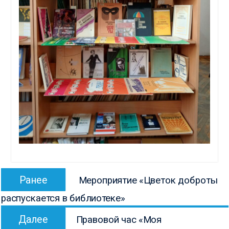
Навигация
Предыдущая
Ранее
Мероприятие «Цветок доброты
по
запись:
распускается в библиотеке»
записям
Следующая
Далее
Правовой час «Моя
запись: