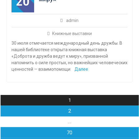
20
admin
Книжные выставки
30 июля отмечается международный день дружбы. В
нашей библиотеке открыта книжная выставка
«Доброта и дружба ведут к миру», призванной
напомнить о силе простых, но важнейших человеческих
ценностей — взаимопомощи
Далее
Навигация
1
по
2
записям
…
70