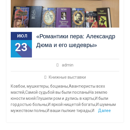
«Романтики пера: Александр
ИЮЛ
23
Дюма и его шедевры»
admin
Книжные выставки
Ковбои, мушкетеры, боцманы,Авантюристы всех
мастей,Самой судьбой вы были посланыНа землю
юности моей.Глушили ром и дулись в карты,И были
гордостью больны,И яркой нищетой богаты,И шумным
мужеством полны,И ваши пылкие тирады,И
Далее