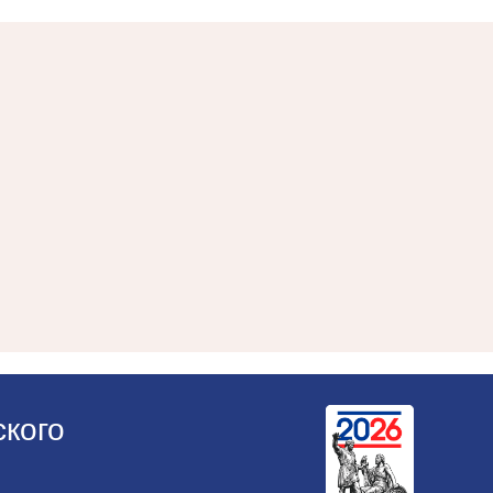
ского