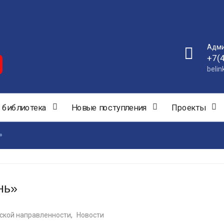
Адми
+7(
beli
 библиотека
Новые поступления
Проекты
»
нь»
ской направленности
,
Новости