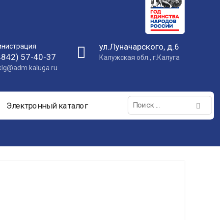
ул.Луначарского, д.6
нистрация
4842) 57-40-37
Калужская обл., г.Калуга
nklg@adm.kaluga.ru
Поиск:
Электронный каталог