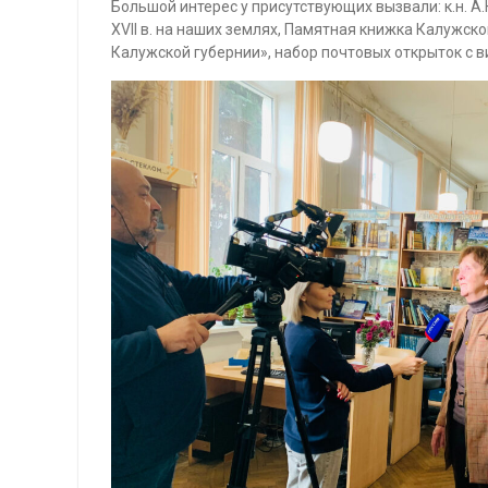
Большой интерес у присутствующих вызвали: к.н. А
XVII в. на наших землях, Памятная книжка Калужск
Калужской губернии», набор почтовых открыток с в