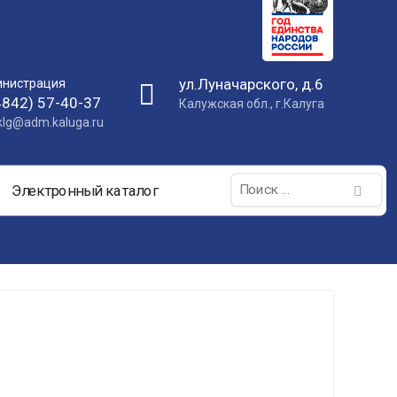
ул.Луначарского, д.6
нистрация
4842) 57-40-37
Калужская обл., г.Калуга
nklg@adm.kaluga.ru
Поиск:
Электронный каталог