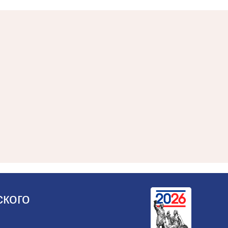
ского