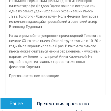
Российско-германский фильм одного из пионеров
кинематографа Фёдора Оцепа вошел в историю как
одна из самых удачных ранних экранизаций пьесы
Льва Толстого «Живой труп». Роль Фёдора Протасова
исполнил выдающийся российский и советский актёр
Всеволод Пудовкин.
Из-за огромной популярности произведений Толстого в
начале XX-го века пьеса «Живой труп» только в 10-20-е
годы была экранизирована 6 раз. В каком-то смысле
пьеса может считаться неким отражением, «мужским»
вариантом более популярной Анны Карениной. Не
случайно один из главных героев также носит
фамилию Каренин.
Приглашаются все желающие.
Навигация
Предыдущая
Ранее
Презентация проекта по
по
запись: