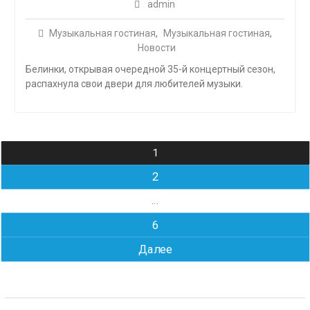
admin
Музыкальная гостиная
,
Музыкальная гостиная
,
Новости
Белинки, открывая очередной 35-й концертный сезон,
распахнула свои двери для любителей музыки.
Навигация
1
по
2
записям
…
6
Далее