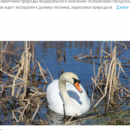
 Памятнике природы Федерального значения «Калужский городской
в ждет экскурсия к домику лесника, зарисовки природы в
Далее