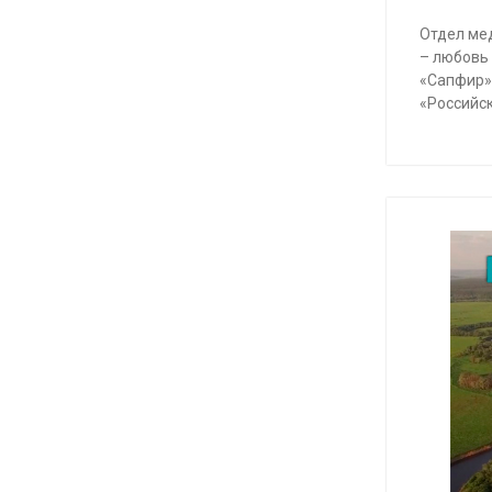
Отдел ме
– любовь
«Сапфир»
«Российс