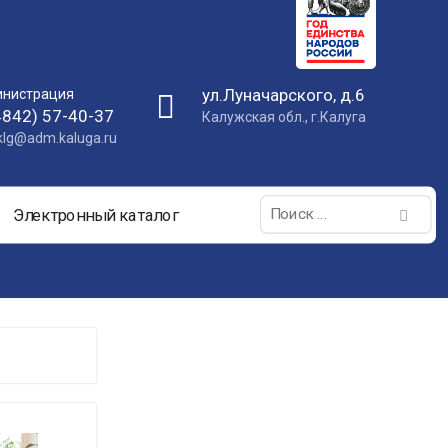
ул.Луначарского, д.6
нистрация
4842) 57-40-37
Калужская обл., г.Калуга
nklg@adm.kaluga.ru
Поиск:
Электронный каталог