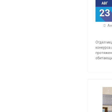
АВГ
23
Ан
Отдел ме
конкурса
протяжени
обитающи