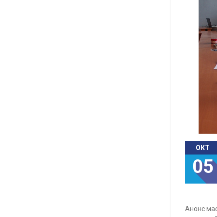
ОКТ
05
Анонс мас