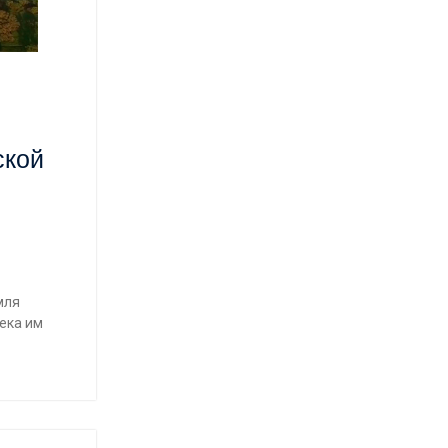
ской
мля
ека им