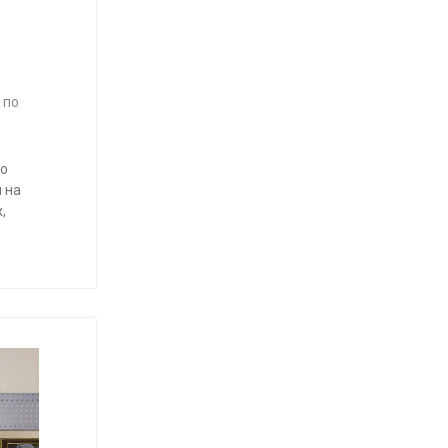
 по
го
 на
,