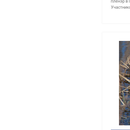
пленэр в
Участнико