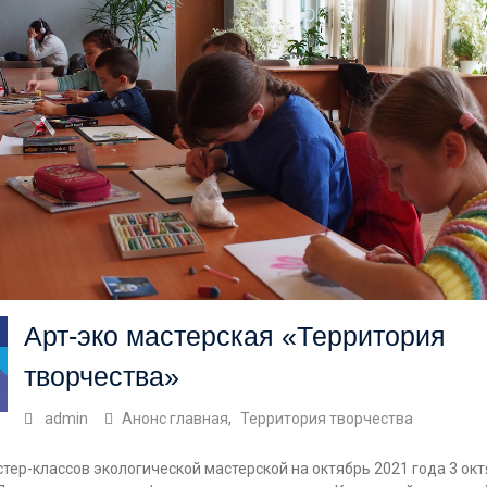
Арт-эко мастерская «Территория
творчества»
admin
Анонс главная
,
Территория творчества
тер-классов экологической мастерской на октябрь 2021 года 3 окт