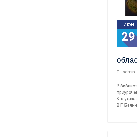
ИЮН
29
обла
admin
В библио
приурочен
Калужска
В.Г. Бели