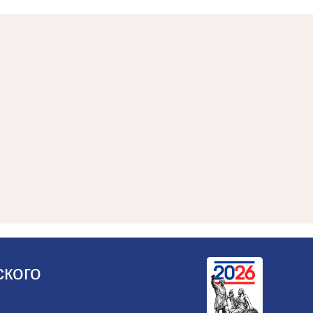
ского