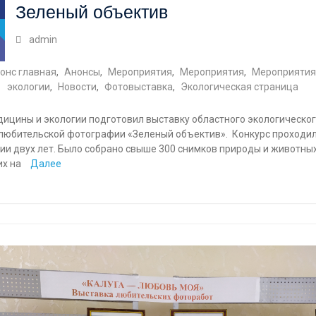
Зеленый объектив
admin
онс главная
,
Анонсы
,
Мероприятия
,
Мероприятия
,
Мероприятия
экологии
,
Новости
,
Фотовыставка
,
Экологическая страница
дицины и экологии подготовил выставку областного экологическо
 любительской фотографии «Зеленый объектив». Конкурс проходил
и двух лет. Было собрано свыше 300 снимков природы и животных
х на
Далее