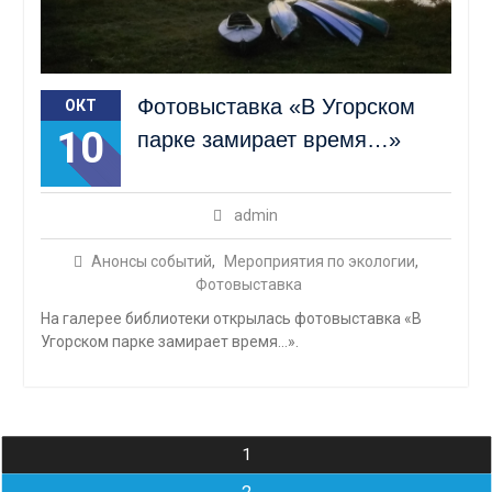
Фотовыставка «В Угорском
ОКТ
10
парке замирает время…»
admin
Анонсы событий
,
Мероприятия по экологии
,
Фотовыставка
На галерее библиотеки открылась фотовыставка «В
Угорском парке замирает время…».
Навигация
1
по