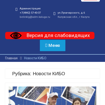
Администрация
+7(4842) 57-40-37
ул.Луначарского, д.6
belinklg@adm.kaluga.ru
Калужская обл., г.Калуга
Версия для слабовидящих
Меню
Главная
Новости КИБО
Рубрика:
Новости КИБО