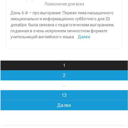
Психология для всех
День 6-й — про выгорание Первая тема насыщенного
эмоционально и информационно субботнего дня 20
декабря была связана с педагогическим выгоранием,
поданная в очень искреннем личностном формате
учительницей английского языка
Далее
Навигация
1
по
2
записям
…
13
Далее