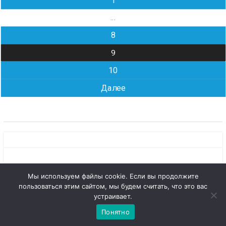
1
записям
…
8
9
10
Далее
Мы используем файлы cookie. Если вы продолжите
пользоваться этим сайтом, мы будем считать, что это вас
Copyright © Все права защищены.
1
Чат с 

устраивает.
КОНБ им. В.Г. Белинского
администратором
Понятно