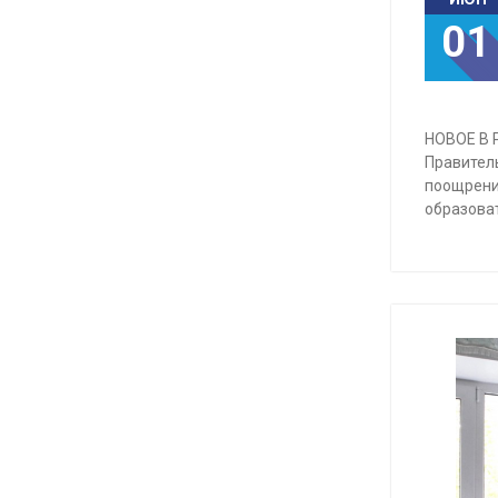
01
НОВОЕ В 
Правител
поощрени
образова