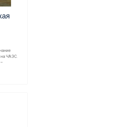
кая
инание
 на ЧАЭС.
 –