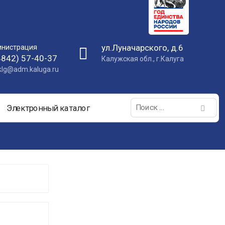
ул.Луначарского, д.6
нистрация
4842) 57-40-37
Калужская обл., г.Калуга
nklg@adm.kaluga.ru
Поиск:
Электронный каталог