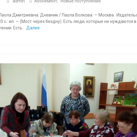
admin
Абонемент
,
Новые поступления
Паола Дмитриевна. Дневник / Паола Волкова. — Москва : Издатель
20 с.: ил. — (Мост через бездну). Есть люди, которые не нуждаются в
лении. Есть
Далее