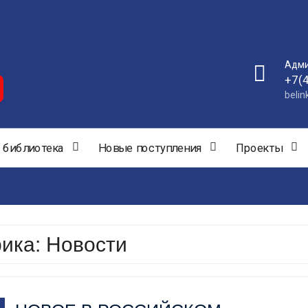
Адми
+7(
beli
 библиотека
Новые поступления
Проекты
рика:
Новости