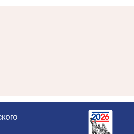
ского