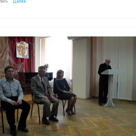
лю!».
Далее