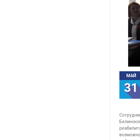
МАЙ
31
Сотрудник
Белинско
реабилит
возможно