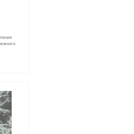
ление
енежного