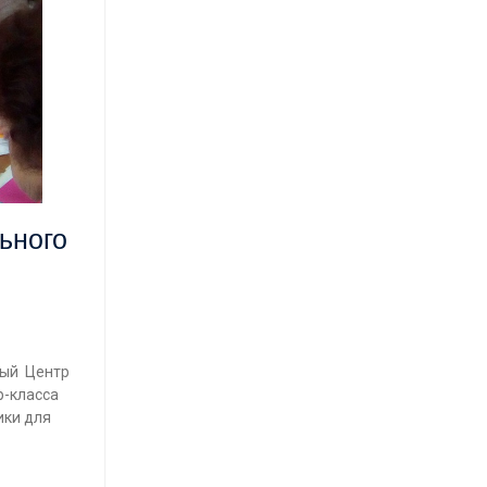
ьного
ный Центр
р-класса
ики для