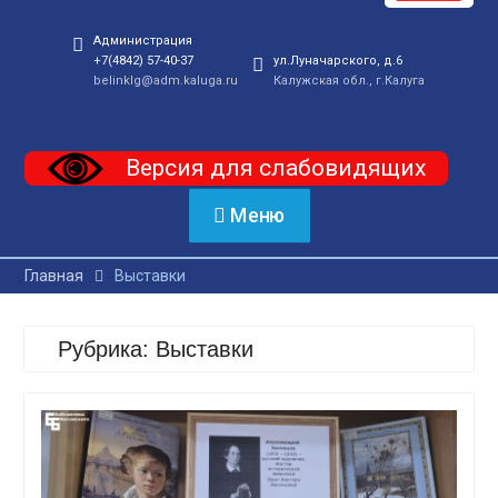
Администрация
+7(4842) 57-40-37
ул.Луначарского, д.6
belinklg@adm.kaluga.ru
Калужская обл., г.Калуга
Версия для слабовидящих
Меню
Главная
Выставки
Рубрика:
Выставки