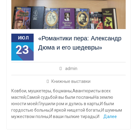
«Романтики пера: Александр
ИЮЛ
23
Дюма и его шедевры»
admin
Книжные выставки
Ковбои, мушкетеры, боцманы,Авантюристы всех
мастей,Самой судьбой вы были посланыНа землю
юности моей.Глушили ром и дулись в карты,И были
гордостью больны,И яркой нищетой богаты,И шумным
мужеством полны,И ваши пылкие тирады,И
Далее