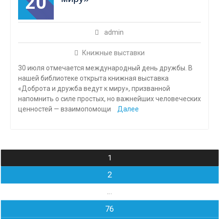
20
admin
Книжные выставки
30 июля отмечается международный день дружбы. В
нашей библиотеке открыта книжная выставка
«Доброта и дружба ведут к миру», призванной
напомнить о силе простых, но важнейших человеческих
ценностей — взаимопомощи
Далее
Навигация
1
по
2
записям
…
76