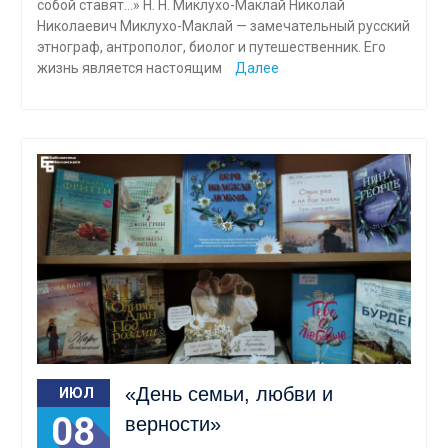
собой ставят…» Н. Н. Миклухо-Маклай Николай
Николаевич Миклухо-Маклай — замечательный русский
этнограф, антрополог, биолог и путешественник. Его
жизнь является настоящим
Далее
«День семьи, любви и
ИЮЛ
08
верности»