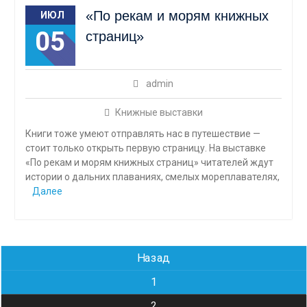
«По рекам и морям книжных
ИЮЛ
05
страниц»
admin
Книжные выставки
Книги тоже умеют отправлять нас в путешествие —
стоит только открыть первую страницу. На выставке
«По рекам и морям книжных страниц» читателей ждут
истории о дальних плаваниях, смелых мореплавателях,
Далее
Навигация
Назад
по
1
записям
2