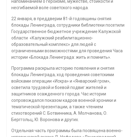
напоминанием о героизме, мужестве, стойкости и
несгибаемой воле советского народа.
22 января, в преддверии 81-й годовщины снятия
блокады Ленинграда, сотрудники библиотеки посетили
Государственное бюджетное учреждение Калужской
области «Калужский реабилитационно-
образовательный комплекс» для людей с
ограниченными возможностями для проведения Часа
истории «Блокада Ленинграда: жить и помнить».
Программа раскрыла историю появления и снятия
блокады Ленинграда, ход проведения советскими
войсками операции «Искра» и «Январский гром»,
осветила трудовой и боевой подвиг жителей и
защитников осажденного города. Час истории
сопровождался показом кадров военной хроники и
тематической презентации, а также чтением
стихотворений С. Ботвинника, А. Молчанова, О.
Берггольц, Ю. Воронова и других.
Отдельная часть программы была посвящена военно-
исторической сказке Д. Нефедова «Ленинградский