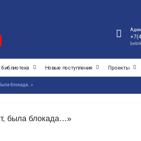
Адми
+7(
beli
 библиотека
Новые поступления
Проекты
 была блокада…»
нт, была блокада…»