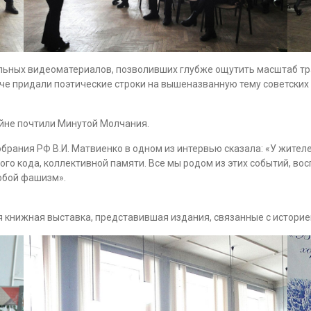
ьных видеоматериалов, позволивших глубже ощутить масштаб тра
е придали поэтические строки на вышеназванную тему советских 
ойне почтили Минутой Молчания.
рания РФ В.И. Матвиенко в одном из интервью сказала: «У жител
ного кода, коллективной памяти. Все мы родом из этих событий, во
собой фашизм».
 книжная выставка, представившая издания, связанные с историе