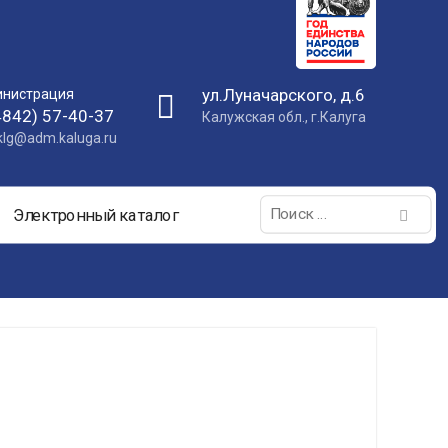
ул.Луначарского, д.6
нистрация
4842) 57-40-37
Калужская обл., г.Калуга
nklg@adm.kaluga.ru
Поиск:
Электронный каталог