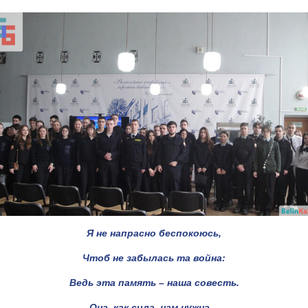
Я не напрасно беспокоюсь,
Чтоб не забылась та война:
Ведь эта память – наша совесть.
Она, как сила, нам нужна…