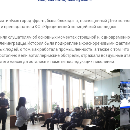
мяти «Был город-фронт, была блокада…», посвященный Дню полн
ы и преподаватели КФ «Юридический полицейский колледж».
или слушателям об основных моментах страшной и, одновременно,
 ленинградцы. История была подкреплена красноречивыми фактами
х людей, о том, как работала промышленность, а также о том, что
постоянно вели артиллерийские обстрелы, отражали воздушные ат
бы это навсегда осталось в памяти последующих поколений.