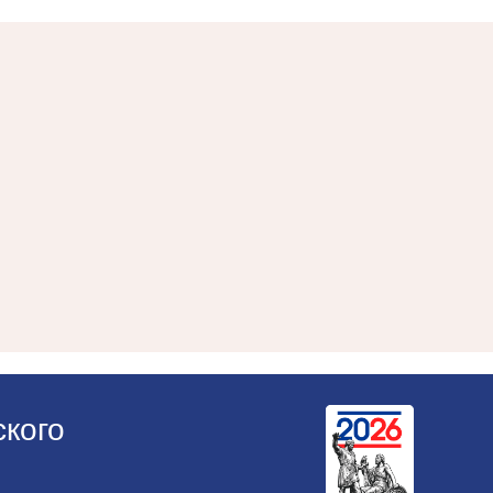
ского