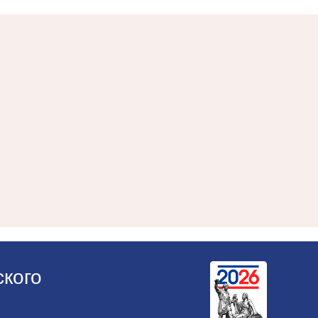
ского