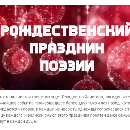
н с волнением и трепетом ждет Рождество Христово, как один из с
личайшее событие, произошедшее более двух тысяч лет назад, ко
ождается человек, и каждый из нас хоть однажды соприкасался с
рдцу каждого, и великий смысл этого праздника понятен даже сам
вут в каждой душе.