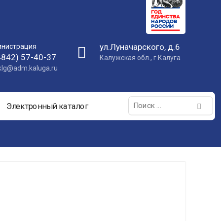
ул.Луначарского, д.6
нистрация
4842) 57-40-37
Калужская обл., г.Калуга
nklg@adm.kaluga.ru
Поиск:
Электронный каталог