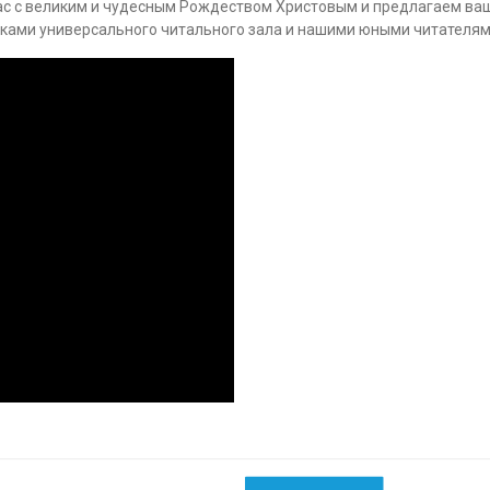
ас с великим и чудесным Рождеством Христовым и предлагаем в
ками универсального читального зала и нашими юными читателям
Следующ