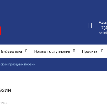
Адми
+7(
beli
 библиотека
Новые поступления
Проекты
ский праздник поэзии
эзии
олица