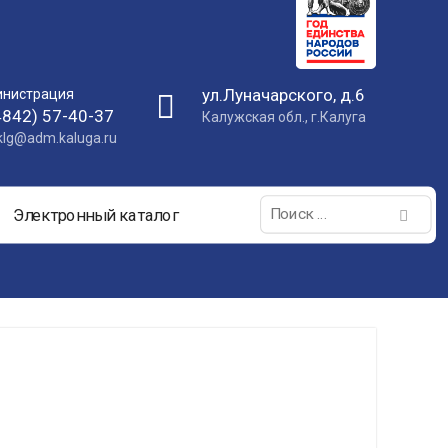
ул.Луначарского, д.6
нистрация
4842) 57-40-37
Калужская обл., г.Калуга
nklg@adm.kaluga.ru
Поиск:
Электронный каталог