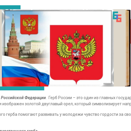
а Российской Федерации
. Герб России – это один из главных госуд
 изображен золотой двуглавый орел, который символизирует напра
 герба помогают развивать у молодежи чувство гордости за свою
дарственного герба
.