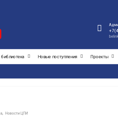
Адми
+7(
beli
 библиотека
Новые поступления
Проекты
ва
,
Новости ЦПИ