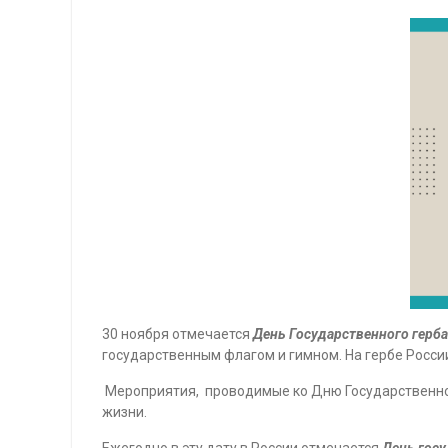
30 ноября отмечается
День Государственного герб
государственным флагом и гимном. На гербе России
Мероприятия, проводимые ко Дню Государственного
жизни.
Ежегодно в эту дату в России отмечается
День госу