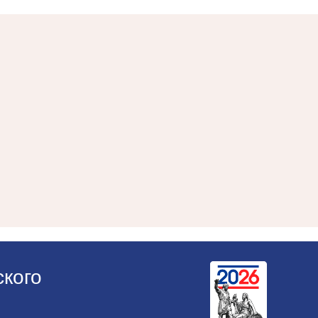
ского