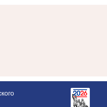
ского