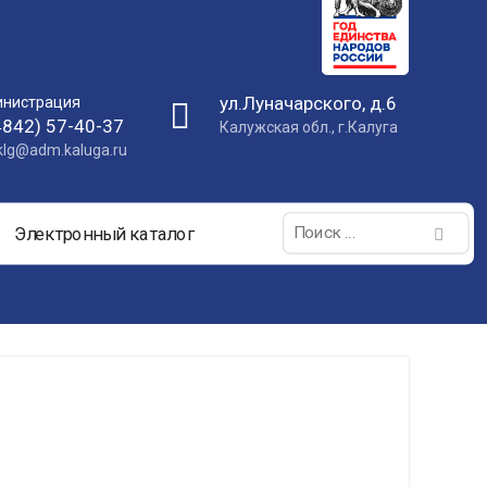
ул.Луначарского, д.6
нистрация
4842) 57-40-37
Калужская обл., г.Калуга
nklg@adm.kaluga.ru
Поиск:
Электронный каталог