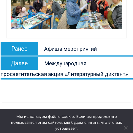
Навигация
Предыдущая
Ранее
Афиша мероприятий
по
запись:
Следующая
записям
Далее
Международная
запись:
просветительская акция «Литературный диктант»
Мы используем файлы cookie. Если вы продолжите
1
пользоваться этим сайтом, мы будем считать, что это вас
Copyright © Все права защищены.
Чат с 

устраивает.
КОНБ им. В.Г. Белинского