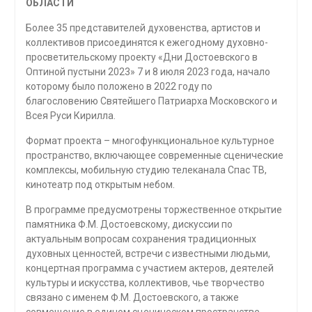
ОБЛАСТИ
Более 35 представителей духовенства, артистов и
коллективов присоединятся к ежегодному духовно-
просветительскому проекту «Дни Достоевского в
Оптиной пустыни 2023» 7 и 8 июля 2023 года, начало
которому было положено в 2022 году по
благословению Святейшего Патриарха Московского и
Всея Руси Кирилла.
Формат проекта – многофункциональное культурное
пространство, включающее современные сценические
комплексы, мобильную студию телеканала Спас ТВ,
кинотеатр под открытым небом.
В программе предусмотрены торжественное открытие
памятника Ф.М. Достоевскому, дискуссии по
актуальным вопросам сохранения традиционных
духовных ценностей, встречи с известными людьми,
концертная программа с участием актеров, деятелей
культуры и искусства, коллективов, чье творчество
связано с именем Ф.М. Достоевского, а также
совмещение в едином сценическом пространстве