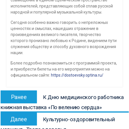
исполнителей, представляющих собой сплав русской
народной и популярной музыкальной культуры.
Сегодня особенно важно говорить о непреложных
ценностях и смыслах, нашедших отражение в
произведениях великого писателя, творчество
которого пронизано любовью к Родине, видением пути
служения обществу и способу духовного возрождения
нации.
Более подробно познакомиться с программой проекта,
и приобрести билеты на его мероприятия можно на
официальном сайте:
https://dostoevsky.optina.ru/
Навигация
Предыдущая
Ранее
К Дню медицинского работника
по
запись:
книжная выставка «По велению сердца»
записям
Следующая
Далее
Культурно-оздоровительный
запись: