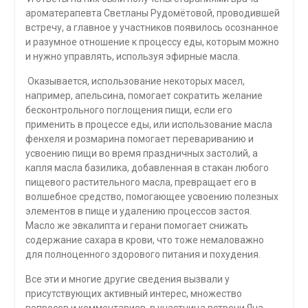
ароматерапевта Светланы Рудомётовой, проводившей
встречу, а главное у участников появилось осознанное
и разумное отношение к процессу еды, которым можно
и нужно управлять, используя эфирные масла.
Оказывается, использование некоторых масел,
например, апельсина, помогает сократить желание
бесконтрольного поглощения пищи, если его
применить в процессе еды, или использование масла
фенхеля и розмарина помогает перевариванию и
усвоению пищи во время праздничных застолий, а
капля масла базилика, добавленная в стакан любого
пищевого растительного масла, превращает его в
волшебное средство, помогающее усвоению полезных
элементов в пище и удалению процессов застоя.
Масло же эвкалипта и герани помогает снижать
содержание сахара в крови, что тоже немаловажно
для полноценного здорового питания и похудения.
Все эти и многие другие сведения вызвали у
присутствующих активный интерес, множество
вопросов и комментариев, в участница встречи Яна