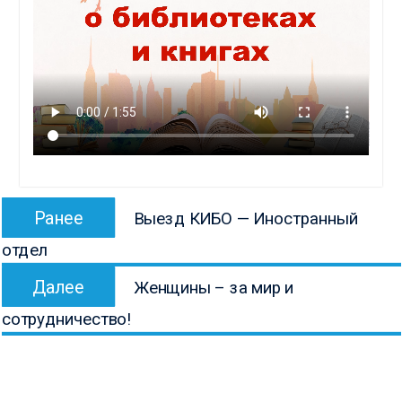
Навигация
Предыдущая
Ранее
Выезд КИБО — Иностранный
по
запись:
отдел
записям
Следующая
Далее
Женщины – за мир и
запись:
сотрудничество!