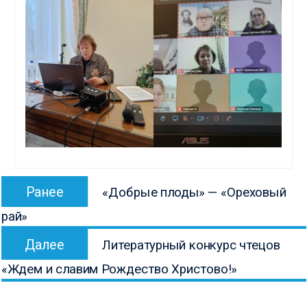
Навигация
Предыдущая
Ранее
«Добрые плоды» — «Ореховый
по
запись:
рай»
записям
Следующая
Далее
Литературный конкурс чтецов
запись:
«Ждем и славим Рождество Христово!»