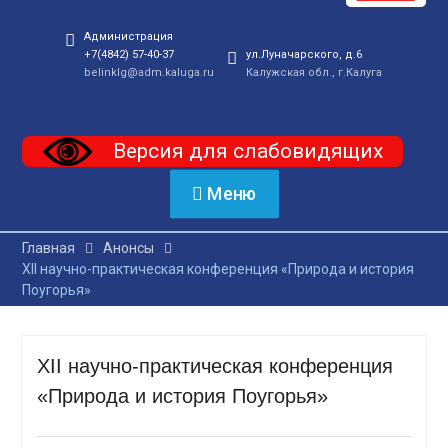
Администрация
+7(4842) 57-40-37
ул.Луначарского, д.6
belinklg@adm.kaluga.ru
Калужская обл., г.Калуга
Версия для слабовидящих
Меню
Главная
Анонсы
ХII научно-практическая конференция «Природа и история
Поугорья»
ХII научно-практическая конференция
«Природа и история Поугорья»