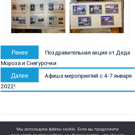
Навигация
Предыдущая
Ранее
Поздравительная акция от Деда
по
запись:
Мороза и Снегурочки
записям
Следующая
Далее
Афиша мероприятий с 4-7 января
запись:
2022!
Мы используем файлы cookie. Если вы продолжите
1