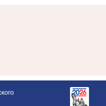
ского