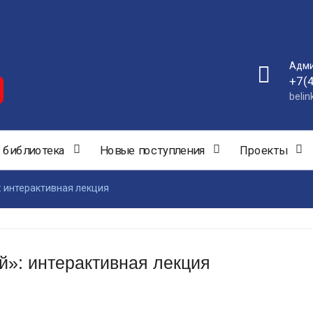
Адми
+7(
beli
 библиотека
Новые поступления
Проекты
: интерактивная лекция
й»: интерактивная лекция