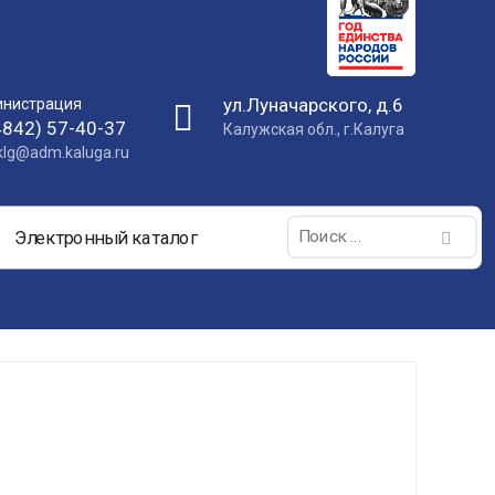
ул.Луначарского, д.6
нистрация
4842) 57-40-37
Калужская обл., г.Калуга
nklg@adm.kaluga.ru
Поиск:
Электронный каталог