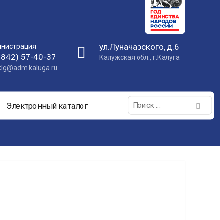
ул.Луначарского, д.6
нистрация
4842) 57-40-37
Калужская обл., г.Калуга
nklg@adm.kaluga.ru
Поиск:
Электронный каталог