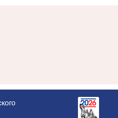
ского