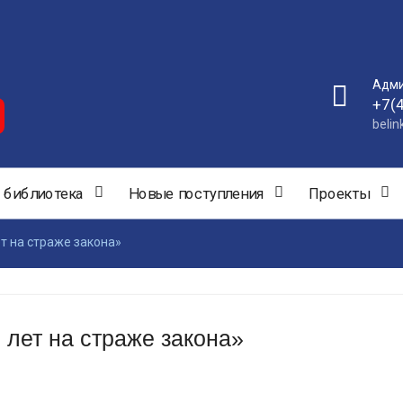
Адми
+7(
beli
 библиотека
Новые поступления
Проекты
ет на страже закона»
 лет на страже закона»