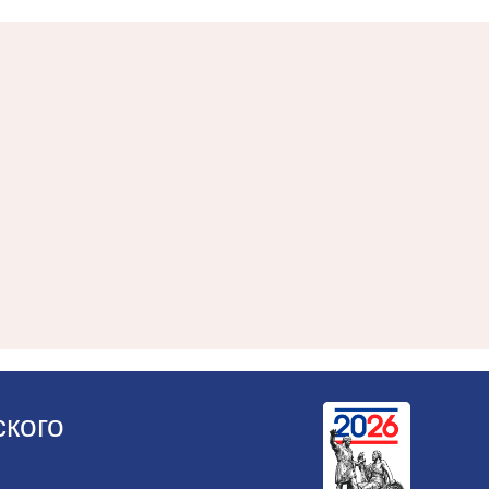
ского