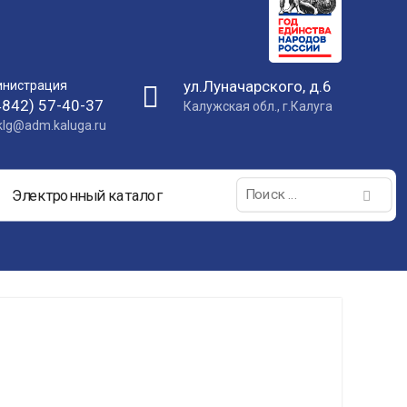
ул.Луначарского, д.6
нистрация
4842) 57-40-37
Калужская обл., г.Калуга
nklg@adm.kaluga.ru
Поиск:
Электронный каталог