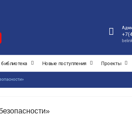
Адми
+7(
beli
 библиотека
Новые поступления
Проекты
езопасности»
 безопасности»