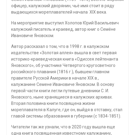
офицер, калужский дворянин, чьё имя стоит в ряду
выдающихся мореплавателей начала XIX века.
На мероприятие выступил Холопов Юрий Васильевич
калужский писатель и краевед, автор книг о Семёне
Ивановиче Яновском.
Автор рассказал о том, что в 1998 г. в калужском
издательстве «Золотая аллея» вышла в свет первая
историко-краеведческая книга «Одиссея лейтенанта
Яновского», об участнике Четвертого кругосветного
российского плавания (1816 г.), бывшем главном
правителе Русской Америки в начале ХIХ в.,
калужанине Семене Ивановиче Яновском. В основу
первой части книги легли путевые дневники С. И.
Яновского, ныне хранящиеся в калужских архивах.
Вторая половина книги посвящена жизни
мореплавателя в Калуге, где он, выйдя в отставку, стал
главой системы образования в губернии (с 1834-1851).
Читатели так же узнали, что в 2020 году вышла еще
одна книга посвященная известному калужанину,