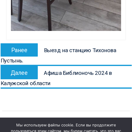
Навигация
Предыдущая
Ранее
Выезд на станцию Тихонова
по
запись:
Пустынь.
записям
Следующая
Далее
Афиша Библионочь 2024 в
запись:
Калужской области
Мы используем файлы cookie. Если вы продолжите
пользоваться этим сайтом, мы будем считать, что это вас