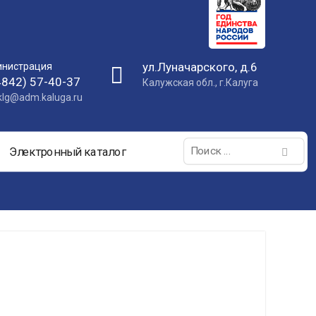
ул.Луначарского, д.6
нистрация
4842) 57-40-37
Калужская обл., г.Калуга
nklg@adm.kaluga.ru
Поиск:
Электронный каталог