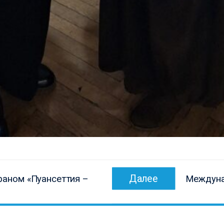
Следующ
Далее
раном «Пуансеттия –
Междуна
запись: