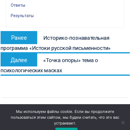
Ответы
Результаты
Навигация
Предыдущая
Ранее
Историко-познавательная
по
запись:
программа «Истоки русской письменности»
записям
Следующая
Далее
«Точка опоры» тема о
запись:
психологических масках
Мы используем файлы cookie. Если вы продолжите
пользоваться этим сайтом, мы будем считать, что это вас
Copyright © Все права защищены.
устраивает.
КОНБ им. В.Г. Белинского