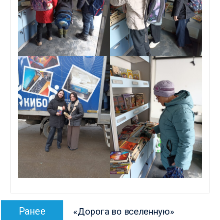
Навигация
Предыдущая
Ранее
«Дорога во вселенную»
по
запись: