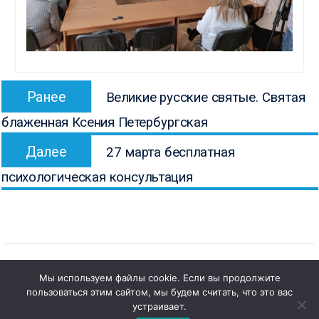
Навигация
Предыдущая
Ранее
Великие русские святые. Святая
по
запись:
блаженная Ксения Петербургская
записям
Следующая
Далее
27 марта бесплатная
запись:
психологическая консультация
Мы используем файлы cookie. Если вы продолжите
пользоваться этим сайтом, мы будем считать, что это вас
Copyright © Все права защищены.
1
Чат с 

устраивает.
КОНБ им. В.Г. Белинского