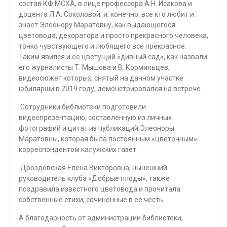
состав КФ МСХА, в лице профессора А.Н. Исакова и
доцента Л.А. Соколовой, и, конечно, все кто любит и
знает Элеонору Маратовну, как выдающегося
цветовода, декоратора и просто прекрасного человека,
тонко чувствующего и любящего все прекрасное.
Таким явился и ее цветущий «дивный сад», как назвали
его журналисты Т. Мышова и В. Кормильцев,
видеосюжет которых, снятый на дачном участке
юбилярши в 2019 году, демонстрировался на встрече.
Сотрудники библиотеки подготовили
видеопрезентацию, составленную из личных
фотографий и цитат из публикаций Элеоноры
Маратовны, которая была постоянным «цветочным»
корреспондентом калужских газет.
Дроздовская Елена Викторовна, нынешний
руководитель клуба «Добрые плоды», также
поздравила известного цветовода и прочитала
собственные стихи, сочинённые в ее честь.
А благодарность от администрации библиотеки,