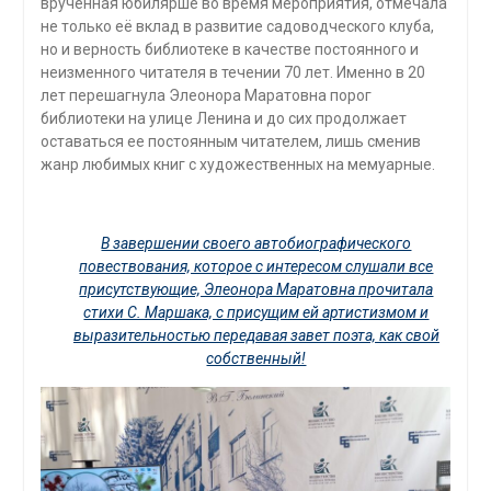
врученная юбилярше во время мероприятия, отмечала
не только её вклад в развитие садоводческого клуба,
но и верность библиотеке в качестве постоянного и
неизменного читателя в течении 70 лет. Именно в 20
лет перешагнула Элеонора Маратовна порог
библиотеки на улице Ленина и до сих продолжает
оставаться ее постоянным читателем, лишь сменив
жанр любимых книг с художественных на мемуарные.
В завершении своего автобиографического
повествования, которое с интересом слушали все
присутствующие, Элеонора Маратовна прочитала
стихи С. Маршака, с присущим ей артистизмом и
выразительностью передавая завет поэта, как свой
собственный!