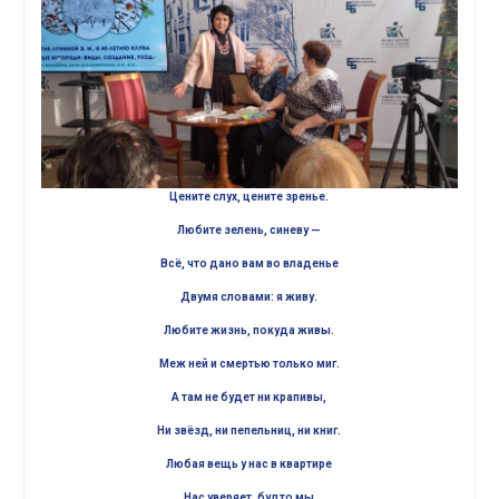
Цените слух, цените зренье.
Любите зелень, синеву —
Всё, что дано вам во владенье
Двумя словами: я живу.
Любите жизнь, покуда живы.
Меж ней и смертью только миг.
А там не будет ни крапивы,
Ни звёзд, ни пепельниц, ни книг.
Любая вещь у нас в квартире
Нас уверяет, будто мы