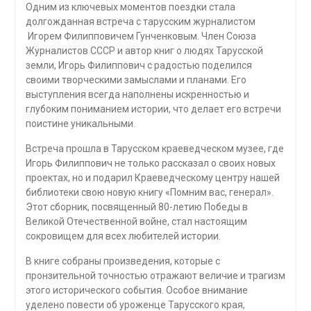
Одним из ключевых моментов поездки стала
долгожданная встреча с тарусским журналистом
Игорем Филипповичем Гунченковым. Член Союза
Журналистов СССР и автор книг о людях Тарусской
земли, Игорь Филиппович с радостью поделился
своими творческими замыслами и планами. Его
выступления всегда наполнены искренностью и
глубоким пониманием истории, что делает его встречи
поистине уникальными.
Встреча прошла в Тарусском краеведческом музее, где
Игорь Филиппович не только рассказал о своих новых
проектах, но и подарил Краеведческому центру нашей
библиотеки свою новую книгу «Помним вас, генерал».
Этот сборник, посвященный 80-летию Победы в
Великой Отечественной войне, стал настоящим
сокровищем для всех любителей истории.
В книге собраны произведения, которые с
пронзительной точностью отражают величие и трагизм
этого исторического события. Особое внимание
уделено повести об уроженце Тарусского края,