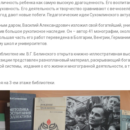
 личность ребенка как самую высокую драгоценность. Его воспитан
ховность. Его деятельность и творчество сравнивают с вечнозелё
в год дают новые побеги. Педагогические идеи Сухомлинского акту
рным даром, Василий Александрович изложил свой богатейший, ун
вив большое рукописное наследие. Он – автор 41 монографии, около
ольшая часть его работ переведена в Болгарии, Венгрии, Германии,
у школ и университетов.
иблиотеке им. В.Г. Белинского открыта книжно-иллюстративная вы
спозиции представлен разноплановый материал, раскрывающий бог
й системы, издания о его жизни и многогранной деятельности, а т
я на 3-ем этаже библиотеки.