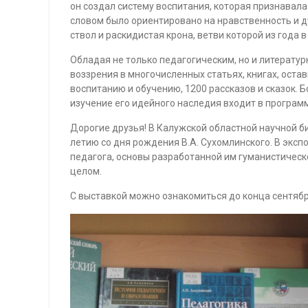
он создал систему воспитания, которая признавала
словом было ориентировано на нравственность и ду
ствол и раскидистая крона, ветви которой из года 
Обладая не только педагогическим, но и литерату
воззрения в многочисленных статьях, книгах, оста
воспитанию и обучению, 1200 рассказов и сказок. Б
изучение его идейного наследия входит в программ
Дорогие друзья! В Калужской областной научной б
летию со дня рождения В.А. Сухомлинского. В эк
педагога, основы разработанной им гуманистическо
целом.
С выставкой можно ознакомиться до конца сентябр