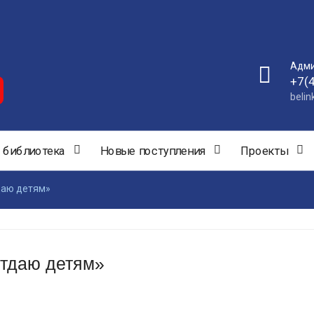
Адми
+7(
beli
 библиотека
Новые поступления
Проекты
даю детям»
отдаю детям»