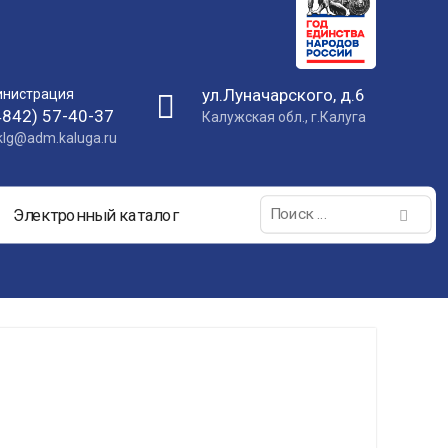
ул.Луначарского, д.6
нистрация
4842) 57-40-37
Калужская обл., г.Калуга
nklg@adm.kaluga.ru
Поиск:
Электронный каталог