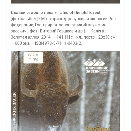
Сказки старого леса = Tales of the old forest
:
[фотоальбом] / М-во природ. ресурсов и экологии Рос.
Федерации, Гос. природ. заповедник «Калужские
засеки» ; [фот.: Виталий Горшков и др.]. — Калуга :
Золотая аллея, 2014. — 141, [1] с. : ил., портр. ; 23х30 см.
— 600 экз. — ISBN 978-5-7111-0403-2.