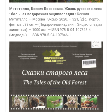
Митителло, Ксения Борисовна. Жизнь русского леса
: большая подарочная энциклопедия
/ Ксения
Митителло. — Москва : Эксмо, 2020. — 321, [2] с. : портр.,
фот. цв. ; 33 см. — (Подарочные издания. Энциклопедии
животных). — 1000 экз. — ISBN 978-5-04-107845-4
(медведь). — ISBN 978-5-04-107846-1.