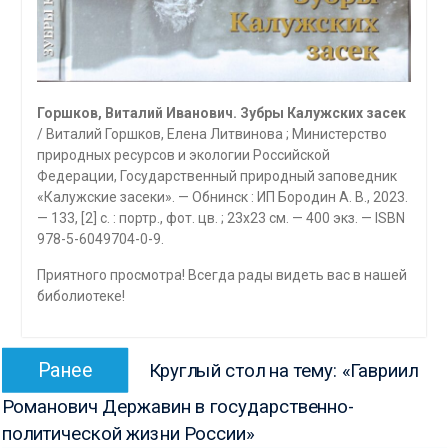
Горшков, Виталий Иванович. Зубры Калужских засек
/ Виталий Горшков, Елена Литвинова ; Министерство
природных ресурсов и экологии Российской
Федерации, Государственный природный заповедник
«Калужские засеки». — Обнинск : ИП Бородин А. В., 2023.
— 133, [2] с. : портр., фот. цв. ; 23х23 см. — 400 экз. — ISBN
978-5-6049704-0-9.
Приятного просмотра! Всегда рады видеть вас в нашей
биболиотеке!
Навигация
Предыдущая
Ранее
Круглый стол на тему: «Гавриил
по
запись:
Романович Державин в государственно-
записям
политической жизни России»