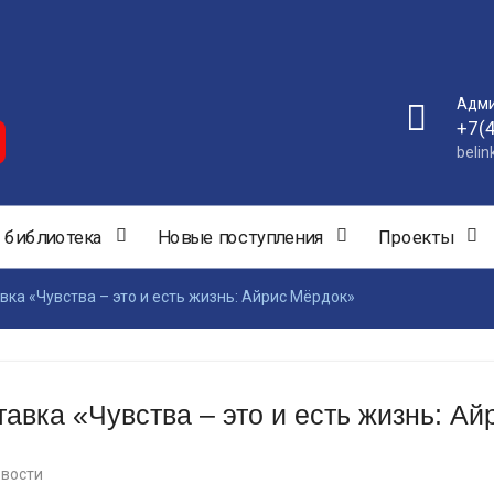
Адми
+7(
beli
 библиотека
Новые поступления
Проекты
ка «Чувства – это и есть жизнь: Айрис Мёрдок»
вка «Чувства – это и есть жизнь: А
вости