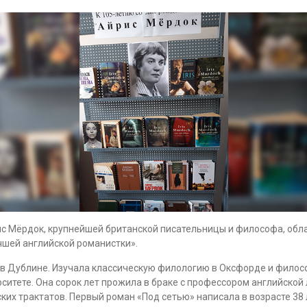
рис Мёрдок, крупнейшей британской писательницы и философа, об
чшей английской романистки».
 в Дублине. Изучала классическую филологию в Оксфорде и филос
тете. Она сорок лет прожила в браке с профессором английской 
их трактатов. Первый роман «Под сетью» написала в возрасте 38 