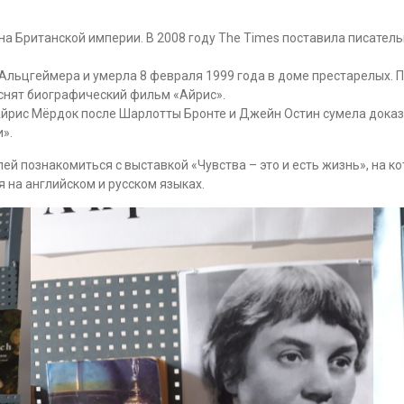
а Британской империи. В 2008 году The Times поставила писатель
Альцгеймера и умерла 8 февраля 1999 года в доме престарелых. 
 снят биографический фильм «Айрис».
Айрис Мёрдок после Шарлотты Бронте и Джейн Остин сумела дока
».
й познакомиться с выставкой «Чувства – это и есть жизнь», на к
 на английском и русском языках.