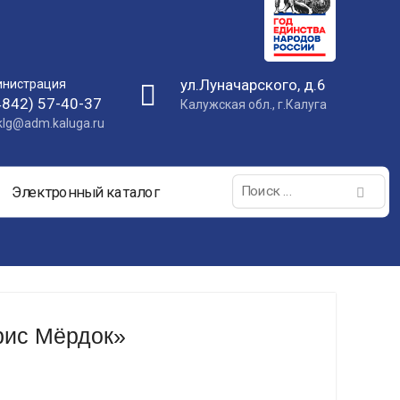
ул.Луначарского, д.6
нистрация
4842) 57-40-37
Калужская обл., г.Калуга
nklg@adm.kaluga.ru
Поиск:
Электронный каталог
йрис Мёрдок»