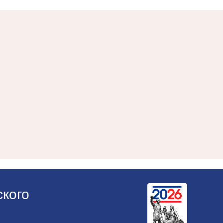
ского