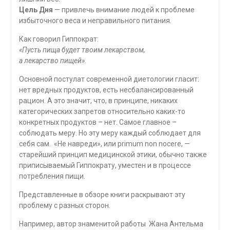
Цель Дня
— привлечь внимание людей к проблеме
избыточного веса и неправильного питания
.
Как говорил Гиппократ:
«Пусть пища будет твоим лекарством,
а лекарство пищей».
Основной постулат современной диетологии гласит:
нет вредных продуктов, есть несбалансированный
рацион. А это значит, что, в принципе, никаких
категорических запретов относительно каких-то
конкретных продуктов – нет. Самое главное –
соблюдать меру. Но эту меру каждый соблюдает для
себя сам. «Не навреди», или primum non nocere, —
старейший принцип медицинской этики, обычно также
приписываемый Гиппократу, уместен и в процессе
потребления пищи.
Представленные в обзоре книги раскрывают эту
проблему с разных сторон.
Например, автор знаменитой работы Жана Антельма