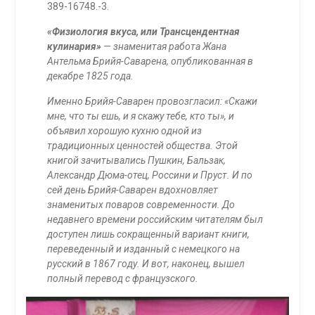
389-16748.-3.
«Физиология вкуса, или Трансцендентная
кулинария»
— знаменитая работа Жана
Антельма Брийя-Саварена, опубликованная в
декабре 1825 года.
Именно Брийя-Саварен провозгласил: «Скажи
мне, что ты ешь, и я скажу тебе, кто ты», и
объявил хорошую кухню одной из
традиционных ценностей общества. Этой
книгой зачитывались Пушкин, Бальзак,
Александр Дюма-отец, Россини и Пруст
. И по
сей день
Брийя-Саварен вдохновляет
знаменитых поваров современности. До
недавнего времени российским читателям был
доступен лишь сокращенный вариант книги,
переведенный и изданный с немецкого на
русский в 1867 году. И вот, наконец, вышел
полный перевод с французского.