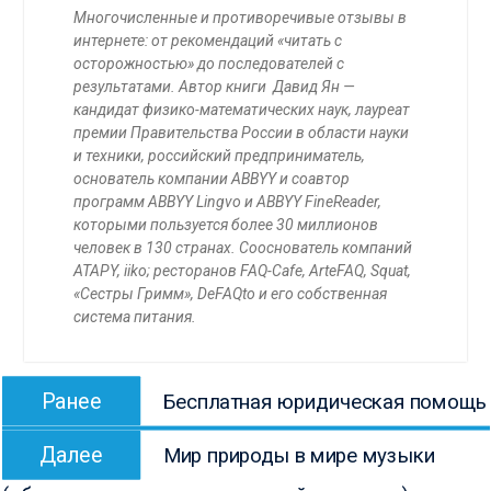
Многочисленные и противоречивые отзывы в
интернете: от рекомендаций «читать с
осторожностью» до последователей с
результатами. Автор книги
Давид Ян —
кандидат физико-математических наук, лауреат
премии Правительства России в области науки
и техники, российский предприниматель,
основатель компании ABBYY и соавтор
программ ABBYY Lingvo и ABBYY FineReader,
которыми пользуется более 30 миллионов
человек в 130 странах. Сооснователь компаний
ATAPY, iiko; ресторанов FAQ-Cafe, ArteFAQ, Squat,
«Сестры Гримм», DeFAQto и его собственная
система питания.
Навигация
Предыдущая
Ранее
Бесплатная юридическая помощь
по
запись:
Следующая
записям
Далее
Мир природы в мире музыки
запись: