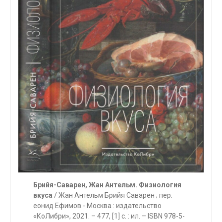
Брийя-Саварен, Жан Антельм
. Физиология
вкуса
/ Жан Антельм Брийя Саварен ; пер.
еонид Ефимов.- Москва : издательство
«КоЛибри», 2021. – 477, [1] c. : ил. – ISBN 978-5-