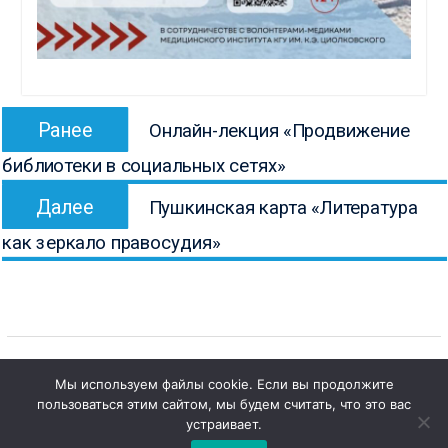
Навигация
Предыдущая
Ранее
Онлайн-лекция «Продвижение
по
запись:
библиотеки в социальных сетях»
записям
Следующая
Далее
Пушкинская карта «Литература
запись:
как зеркало правосудия»
Мы используем файлы cookie. Если вы продолжите
пользоваться этим сайтом, мы будем считать, что это вас
1
Copyright © Все права защищены.
Чат с 

устраивает.
КОНБ им. В.Г. Белинского
администратором