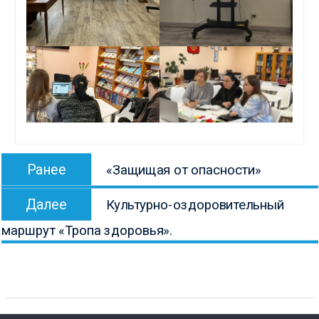
Навигация
Предыдущая
Ранее
«Защищая от опасности»
по
запись:
Следующая
записям
Далее
Культурно-оздоровительный
запись:
маршрут «Тропа здоровья».